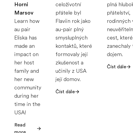
Horni
celoživotní
plná hlubo
Marsov
přátele byl
přátelství,
Learn how
Flaviin rok jako
rodinných 
au pair
au-pair plný
neuvěřitel
Eliska has
smysluplných
cest, které
made an
kontaktů, které
zanechaly 
impact on
formovaly její
dojem.
her host
zkušenost a
Číst dále
family and
učinily z USA
her new
její domov.
community
Číst dále
during her
time in the
USA!
Read
more