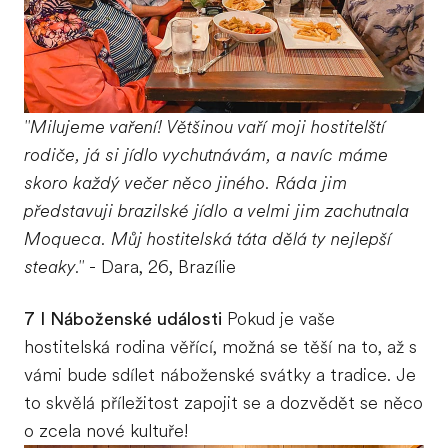
"Milujeme vaření! Většinou vaří moji hostitelští
rodiče, já si jídlo vychutnávám, a navíc máme
skoro každý večer něco jiného. Ráda jim
představuji brazilské jídlo a velmi jim zachutnala
Moqueca. Můj hostitelská táta dělá ty nejlepší
steaky."
- Dara, 26, Brazílie
7 I Náboženské události
Pokud je vaše
hostitelská rodina věřící, možná se těší na to, až s
vámi bude sdílet náboženské svátky a tradice. Je
to skvělá příležitost zapojit se a dozvědět se něco
o zcela nové kultuře!