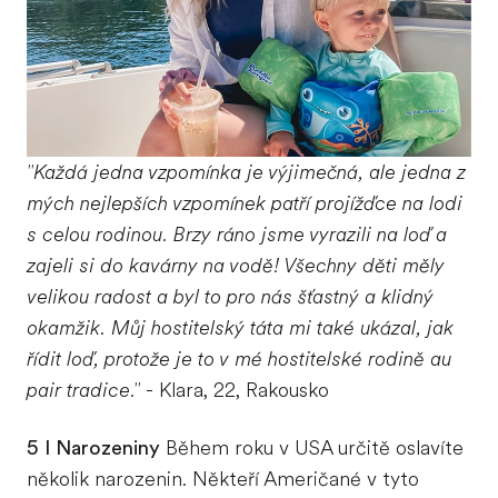
"Každá jedna vzpomínka je výjimečná, ale jedna z
mých nejlepších vzpomínek patří projížďce na lodi
s celou rodinou. Brzy ráno jsme vyrazili na loď a
zajeli si do kavárny na vodě! Všechny děti měly
velikou radost a byl to pro nás šťastný a klidný
okamžik. Můj hostitelský táta mi také ukázal, jak
řídit loď, protože je to v mé hostitelské rodině au
pair tradice."
- Klara, 22, Rakousko
5 I Narozeniny
Během roku v USA určitě oslavíte
několik narozenin. Někteří Američané v tyto