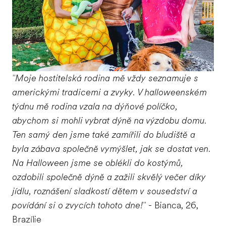
"Moje hostitelská rodina mě vždy seznamuje s
americkými tradicemi a zvyky. V halloweenském
týdnu mě rodina vzala na dýňové políčko,
abychom si mohli vybrat dýně na výzdobu domu.
Ten samý den jsme také zamířili do bludiště a
byla zábava společně vymýšlet, jak se dostat ven.
Na Halloween jsme se oblékli do kostýmů,
ozdobili společně dýně a zažili skvělý večer díky
jídlu, roznášení sladkostí dětem v sousedství a
povídání si o zvycích tohoto dne!"
- Bianca, 26,
Brazílie