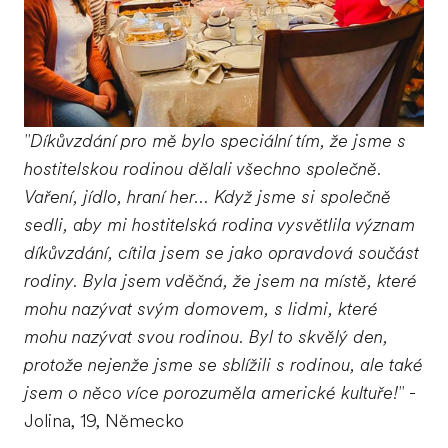
"Díkůvzdání pro mě bylo speciální tím, že jsme s
hostitelskou rodinou dělali všechno společně.
Vaření, jídlo, hraní her... Když jsme si společně
sedli, aby mi hostitelská rodina vysvětlila význam
díkůvzdání, cítila jsem se jako opravdová součást
rodiny. Byla jsem vděčná, že jsem na místě, které
mohu nazývat svým domovem, s lidmi, které
mohu nazývat svou rodinou. Byl to skvělý den,
protože nejenže jsme se sblížili s rodinou, ale také
jsem o něco více porozuměla americké kultuře!"
-
Jolina, 19, Německo