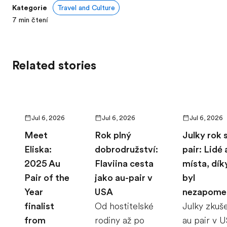
Kategorie
Travel and Culture
7
min čtení
Related stories
Jul 6, 2026
Jul 6, 2026
Jul 6, 2026
Meet
Rok plný
Julky rok 
Eliska:
dobrodružství:
pair: Lidé 
2025 Au
Flaviina cesta
místa, dík
Pair of the
jako au-pair v
byl
Year
USA
nezapome
finalist
Od hostitelské
Julky zkuš
from
rodiny až po
au pair v 