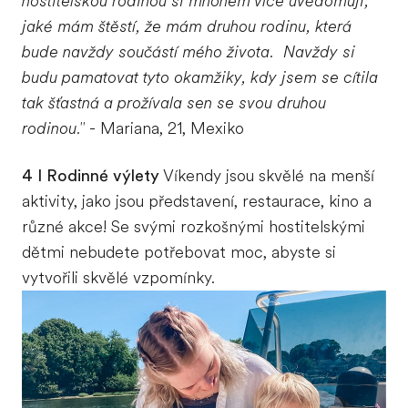
hostitelskou rodinou si mnohem více uvědomuji,
jaké mám štěstí, že mám druhou rodinu, která
bude navždy součástí mého života. Navždy si
budu pamatovat tyto okamžiky, kdy jsem se cítila
tak šťastná a prožívala sen se svou druhou
rodinou."
- Mariana, 21, Mexiko
4 I Rodinné výlety
Víkendy jsou skvělé na menší
aktivity, jako jsou představení, restaurace, kino a
různé akce! Se svými rozkošnými hostitelskými
dětmi nebudete potřebovat moc, abyste si
vytvořili skvělé vzpomínky.