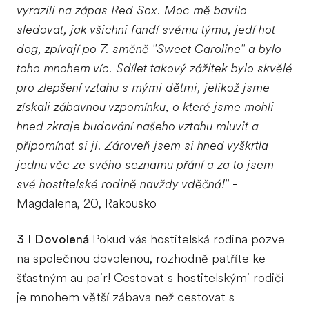
vyrazili na zápas Red Sox. Moc mě bavilo
sledovat, jak všichni fandí svému týmu, jedí hot
dog, zpívají po 7. směně "Sweet Caroline" a bylo
toho mnohem víc. Sdílet takový zážitek bylo skvělé
pro zlepšení vztahu s mými dětmi, jelikož jsme
získali zábavnou vzpomínku, o které jsme mohli
hned zkraje budování našeho vztahu mluvit a
připomínat si ji. Zároveň jsem si hned vyškrtla
jednu věc ze svého seznamu přání a za to jsem
své hostitelské rodině navždy vděčná!"
-
Magdalena, 20, Rakousko
3 I Dovolená
Pokud vás hostitelská rodina pozve
na společnou dovolenou, rozhodně patříte ke
šťastným au pair! Cestovat s hostitelskými rodiči
je mnohem větší zábava než cestovat s