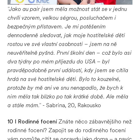
"Jako au pair jsem měla možnost stát se v jednu
chvíli vzorem, velkou ségrou, posluchačem i
bezpečným přístavem. Je mi potěšením
dennodenně sledovat, jak moje hostitelské děti
rostou ve své vlastní osobnosti – jsem na ně
neuvěřitelně pyšná. První školní den – což bylo asi
dva týdny po mém příjezdu do USA – byl
pravděpodobně první událostí, kdy jsem se cítila
hrdá na své hostitelské děti. Bylo to kouzelné,
protože by mě ani ve snu nenapadlo, že bych k
nim měla tak blízko po tak krátké době. Ale měla
a stále mám."
- Sabrina, 20, Rakousko
10 I Rodinné focení
Znáte něco zábavnějšího než
rodinné focení? Zapojit se do rodinného focení
vám pomůže cítit se opravdu jako doma – a navíc