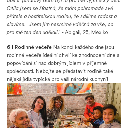
dali si piñatový dort! Byl to pro mě výjimečný den.
Cítila jsem se šťastná, že mám pohromadě své
přátele a hostitelskou rodinu, že sdílíme radost a
slavíme. Jsem jim nesmírně vděčná za vše, co
pro mě ten den udělali."
- Abigail, 25, Mexiko
6 I Rodinné večeře
Na konci každého dne jsou
rodinné večeře ideální chvílí ke zhodnocení dne a
popovídání si nad dobrým jídlem v příjemné
společnosti. Nebojte se představit rodině také
nějaká jídla typická pro vaši národní kuchyni!