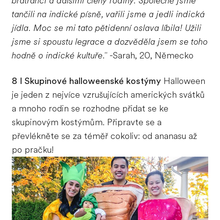
bratranci a dalšími členy rodiny. Společně jsme
tančili na indické písně, vařili jsme a jedli indická
jídla. Moc se mi tato pětidenní oslava líbila! Užili
jsme si spoustu legrace a dozvěděla jsem se toho
hodně o indické kultuře."
-Sarah, 20, Německo
8 I Skupinové halloweenské kostýmy
Halloween
je jeden z nejvíce vzrušujících amerických svátků
a mnoho rodin se rozhodne přidat se ke
skupinovým kostýmům. Připravte se a
převlékněte se za téměř cokoliv: od ananasu až
po pračku!