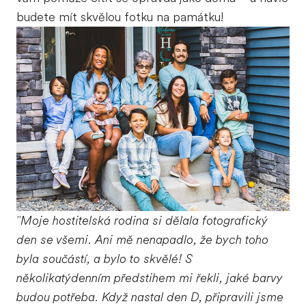
budete mít skvělou fotku na památku!
"Moje hostitelská rodina si dělala fotografický
den se všemi. Ani mě nenapadlo, že bych toho
byla součástí, a bylo to skvělé! S
několikatýdenním předstihem mi řekli, jaké barvy
budou potřeba. Když nastal den D, připravili jsme