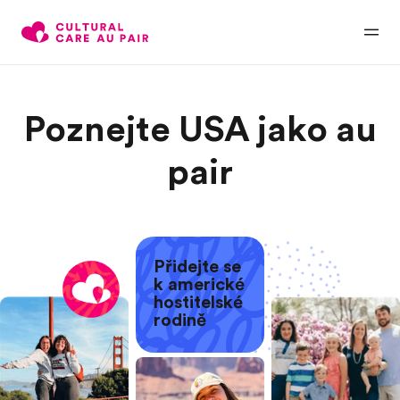
Poznejte USA jako au
pair
Přidejte se
k americké
hostitelské
rodině