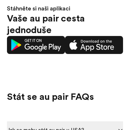
Stáhněte si naši aplikaci
Vaše au pair cesta
jednoduše
Stát se au pair FAQs
Jak se mohu stát au pair v USA?