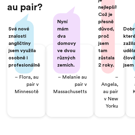
je
au pair?
nejlepší!
Což je
Nyní
přesně
Své nové
mám
důvod,
Dobr
znalosti
dva
proč
kter
angličtiny
domovy
jsem
zažil
jsem využila
ve dvou
tam
uděla
osobně i
různých
zůstala
člov
profesionálně
zemích.
2 roky.
jsem
– Flora, au
– Melanie au
–
pair v
pair v
Angela,
Minnesotě
Massachusetts
au pair
K
v New
Yorku