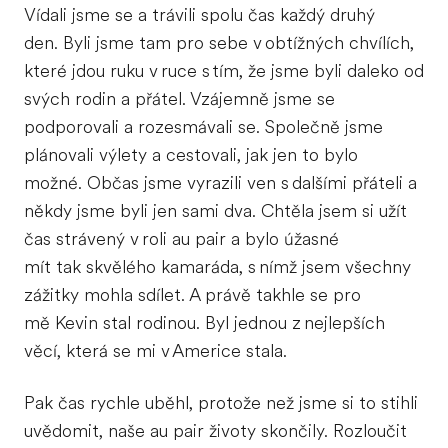
Vídali jsme se a trávili spolu čas každý druhý
den. Byli jsme tam pro sebe v obtížných chvílích,
které jdou ruku v ruce s tím, že jsme byli daleko od
svých rodin a přátel. Vzájemně jsme se
podporovali a rozesmávali se. Společně jsme
plánovali výlety a cestovali, jak jen to bylo
možné. Občas jsme vyrazili ven s dalšími přáteli a
někdy jsme byli jen sami dva. Chtěla jsem si užít
čas strávený v roli au pair a bylo úžasné
mít tak skvělého kamaráda, s nímž jsem všechny
zážitky mohla sdílet. A právě takhle se pro
mě Kevin stal rodinou. Byl jednou z nejlepších
věcí, která se mi v Americe stala.
Pak čas rychle uběhl, protože než jsme si to stihli
uvědomit, naše au pair životy skončily. Rozloučit