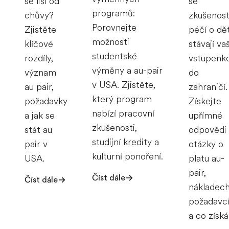
se liší od
se
programů:
chůvy?
zkušenost
Porovnejte
Zjistěte
péčí o dět
možnosti
klíčové
stávají vaš
studentské
rozdíly,
vstupenk
výměny a au-pair
význam
do
v USA. Zjistěte,
au pair,
zahraničí.
který program
požadavky
Získejte
nabízí pracovní
a jak se
upřímné
zkušenosti,
stát au
odpovědi
studijní kredity a
pair v
otázky o
kulturní ponoření.
USA.
platu au-
pair,
Číst dále
Číst dále
nákladech
požadavc
a co získá