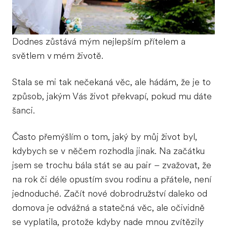
Dodnes zůstává mým nejlepším přítelem a
světlem v mém životě.
Stala se mi tak nečekaná věc, ale hádám, že je to
způsob, jakým Vás život překvapí, pokud mu dáte
šanci.
Často přemýšlím o tom, jaký by můj život byl,
kdybych se v něčem rozhodla jinak. Na začátku
jsem se trochu bála stát se au pair – zvažovat, že
na rok či déle opustím svou rodinu a přátele, není
jednoduché. Začít nové dobrodružství daleko od
domova je odvážná a statečná věc, ale očividně
se vyplatila, protože kdyby nade mnou zvítězily