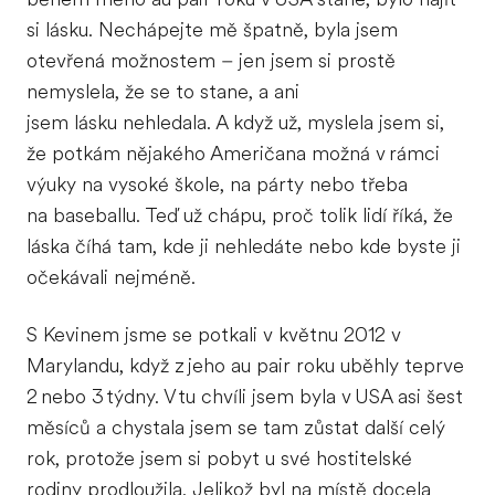
si lásku. Nechápejte mě špatně, byla jsem
otevřená možnostem – jen jsem si prostě
nemyslela, že se to stane, a ani
jsem lásku nehledala. A když už, myslela jsem si,
že potkám nějakého Američana možná v rámci
výuky na vysoké škole, na párty nebo třeba
na baseballu. Teď už chápu, proč tolik lidí říká, že
láska číhá tam, kde ji nehledáte nebo kde byste ji
očekávali nejméně.
S Kevinem jsme se potkali v květnu 2012 v
Marylandu, když z jeho au pair roku uběhly teprve
2 nebo 3 týdny. V tu chvíli jsem byla v USA asi šest
měsíců a chystala jsem se tam zůstat další celý
rok, protože jsem si pobyt u své hostitelské
rodiny prodloužila. Jelikož byl na místě docela