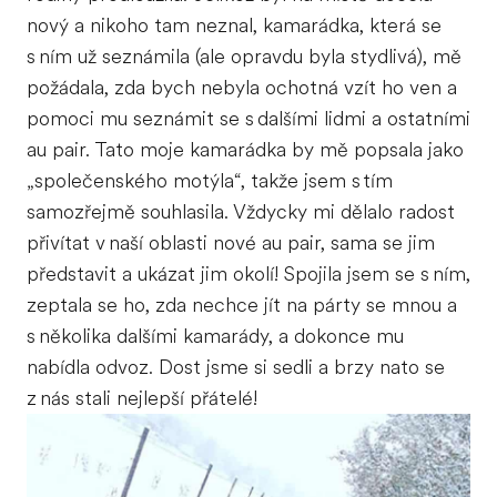
nový a nikoho tam neznal, kamarádka, která se
s ním už seznámila (ale opravdu byla stydlivá), mě
požádala, zda bych nebyla ochotná vzít ho ven a
pomoci mu seznámit se s dalšími lidmi a ostatními
au pair. Tato moje kamarádka by mě popsala jako
„společenského motýla“, takže jsem s tím
samozřejmě souhlasila. Vždycky mi dělalo radost
přivítat v naší oblasti nové au pair, sama se jim
představit a ukázat jim okolí! Spojila jsem se s ním,
zeptala se ho, zda nechce jít na párty se mnou a
s několika dalšími kamarády, a dokonce mu
nabídla odvoz. Dost jsme si sedli a brzy nato se
z nás stali nejlepší přátelé!