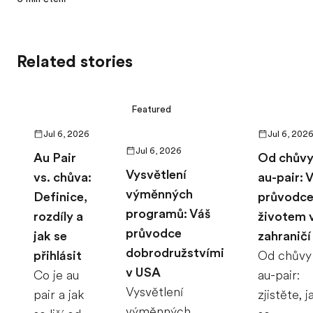
Related stories
Featured
Jul 6, 2026
Jul 6, 202
Jul 6, 2026
Au Pair
Od chůvy
Vysvětlení
vs. chůva:
au-pair: 
výměnných
Definice,
průvodc
programů: Váš
rozdíly a
životem 
průvodce
jak se
zahraničí
dobrodružstvími
přihlásit
Od chůvy
v USA
Co je au
au-pair:
Vysvětlení
pair a jak
zjistěte, j
výměnných