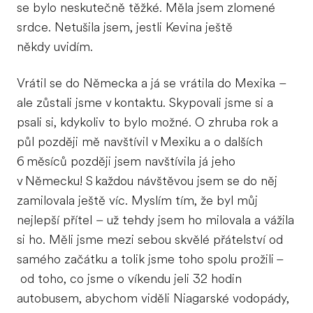
se bylo neskutečně těžké. Měla jsem zlomené
srdce. Netušila jsem, jestli Kevina ještě
někdy uvidím.
Vrátil se do Německa a já se vrátila do Mexika –
ale zůstali jsme v kontaktu. Skypovali jsme si a
psali si, kdykoliv to bylo možné. O zhruba rok a
půl později mě navštívil v Mexiku a o dalších
6 měsíců později jsem navštívila já jeho
v Německu! S každou návštěvou jsem se do něj
zamilovala ještě víc. Myslím tím, že byl můj
nejlepší přítel – už tehdy jsem ho milovala a vážila
si ho. Měli jsme mezi sebou skvělé přátelství od
samého začátku a tolik jsme toho spolu prožili –
od toho, co jsme o víkendu jeli 32 hodin
autobusem, abychom viděli Niagarské vodopády,